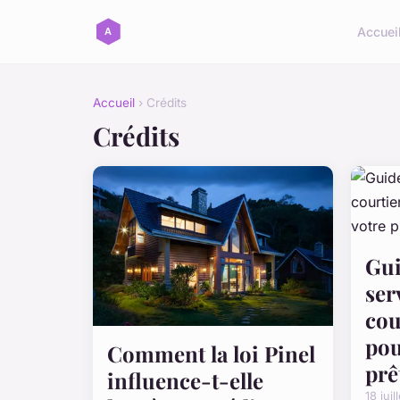
Accuei
Accueil
› Crédits
Crédits
Gui
ser
cou
pou
Comment la loi Pinel
prê
influence-t-elle
18 jui