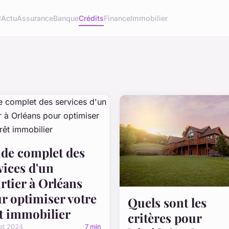
l
Actu
Assurance
Banque
Crédits
Finance
Immobilier
de complet des
vices d'un
rtier à Orléans
r optimiser votre
Quels sont les
t immobilier
critères pour
llet 2024
7 min