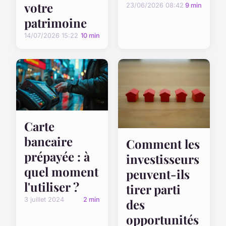
votre
23/06/2026 08:42
9 min
patrimoine
14/07/2026 15:22
10 min
Carte
bancaire
Comment les
prépayée : à
investisseurs
quel moment
peuvent-ils
l'utiliser ?
tirer parti
3 juillet 2024
2 min
des
opportunités