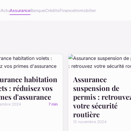
l
Actu
Assurance
Banque
Crédits
Finance
Immobilier
urance habitation
Assurance
ets : réduisez vos
suspension de
mes d'assurance
permis : retrouve
votre sécurité
vembre 2024
7 min
routière
12 novembre 2024