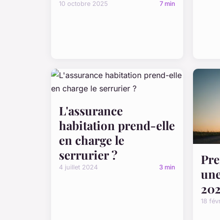
10 octobre 2025
7 min
L'assurance
habitation prend-elle
en charge le
serrurier ?
Pre
4 juillet 2024
3 min
une
202
18 fév