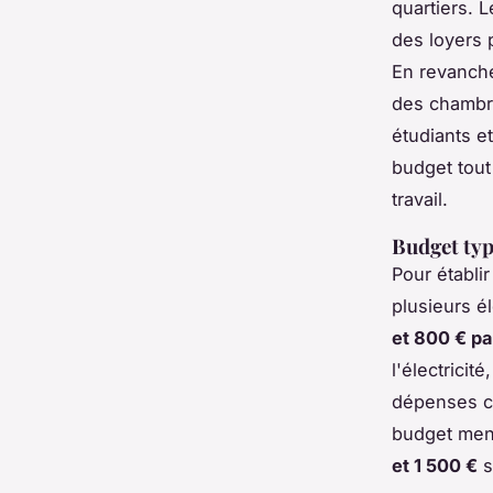
quartiers. 
des loyers 
En revanche
des chambre
étudiants e
budget tout
travail.
Budget typ
Pour établi
plusieurs 
et 800 € pa
l'électricit
dépenses co
budget mens
et 1 500 €
s