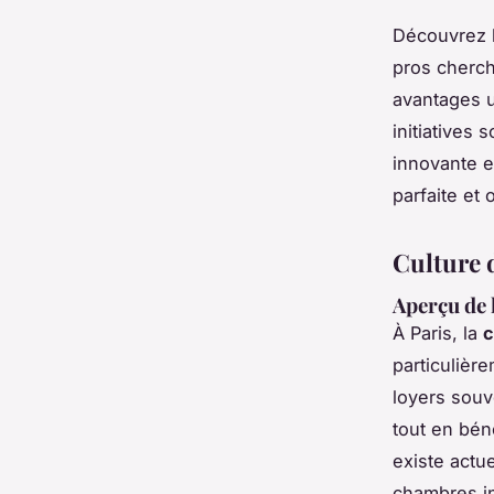
Découvrez l
pros cherch
avantages u
initiatives 
innovante e
parfaite et 
Culture d
Aperçu de 
À Paris, la
c
particulièr
loyers souv
tout en béné
existe actu
chambres in