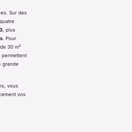
ées. Sur des
quatre
T3
, plus
is
. Pour
 de 30 m²
s permettent
e grande
ns, vous
cacement vos