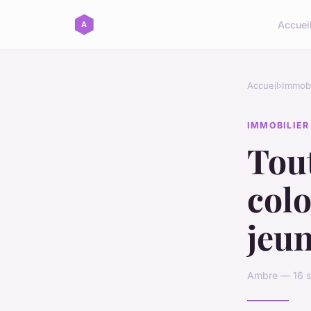
Accuei
Accueil
›
Immobi
IMMOBILIER
Tout
colo
jeun
Ambre — 16 s