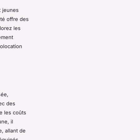
t jeunes
té offre des
lorez les
gement
colocation
sée,
vec des
e les coûts
ne, il
, allant de
équipés.