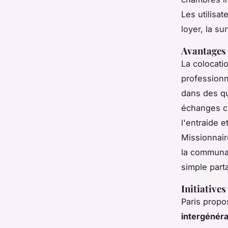
Les utilisat
loyer, la su
Avantages 
La colocati
professionn
dans des qu
échanges cu
l'entraide e
Missionnair
la communau
simple part
Initiative
Paris prop
intergénéra