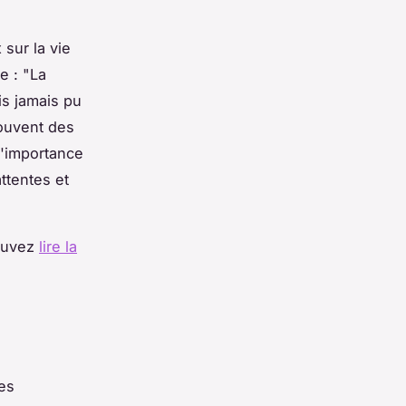
sur la vie
e : "La
is jamais pu
souvent des
l'importance
ttentes et
pouvez
lire la
des