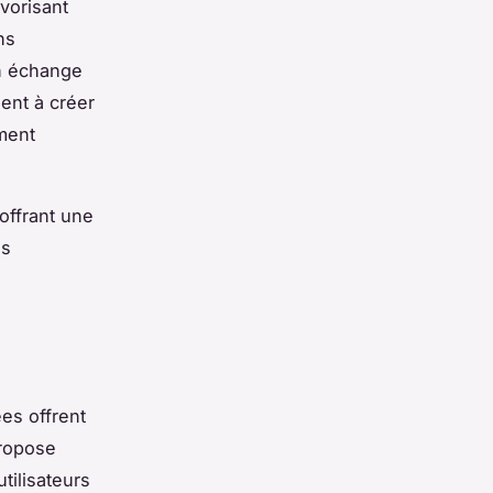
vorisant
ns
en échange
ent à créer
ement
 offrant une
es
ées offrent
propose
tilisateurs