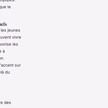
 que le
nels
 les jeunes
euvent vivre
vorise les
e à
on
'accent sur
elà du
fre des