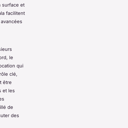
a surface et
a facilitent
i avancées
sieurs
rd, le
ocation qui
ôle clé,
t être
 et les
es
llé de
cuter des