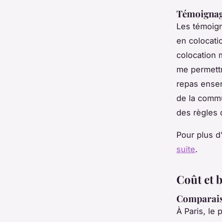
Témoignage
Les témoign
en colocati
colocation 
me permettr
repas ensem
de la commu
des règles 
Pour plus d
suite
.
Coût et b
Comparaiso
À Paris, le