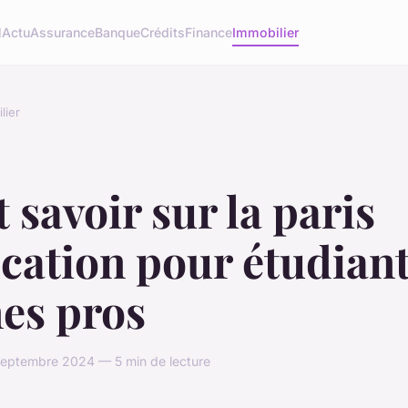
l
Actu
Assurance
Banque
Crédits
Finance
Immobilier
lier
 savoir sur la paris
cation pour étudiant
es pros
eptembre 2024 — 5 min de lecture