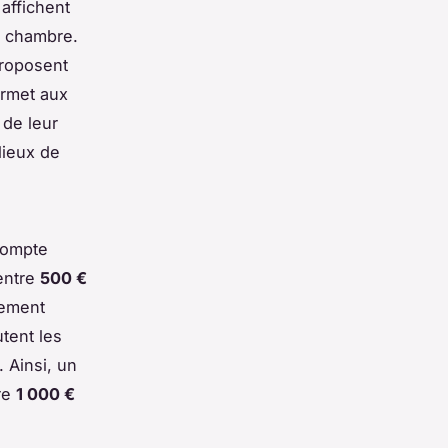
affichent
 chambre.
proposent
ermet aux
 de leur
lieux de
 compte
entre
500 €
lement
utent les
 Ainsi, un
tre
1 000 €