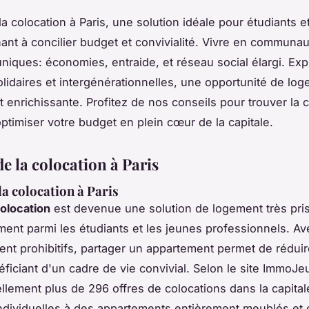
a colocation à Paris, une solution idéale pour étudiants e
ant à concilier budget et convivialité. Vivre en communau
niques: économies, entraide, et réseau social élargi. Exp
solidaires et intergénérationnelles, une opportunité de lo
t enrichissante. Profitez de nos conseils pour trouver la 
optimiser votre budget en plein cœur de la capitale.
e la colocation à Paris
la colocation à Paris
olocation
est devenue une solution de logement très pri
ement parmi les étudiants et les jeunes professionnels. A
ent prohibitifs, partager un appartement permet de réduir
ficiant d'un cadre de vie convivial. Selon le site ImmoJeu
ellement plus de 296 offres de colocations dans la capitale
dividuelles à des appartements entièrement meublés et 